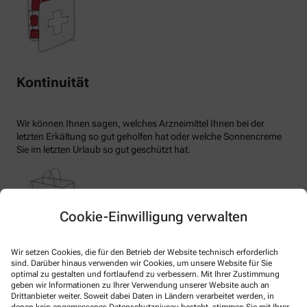
Kontinuität
Wir können Ihnen sagen, welches Arzneimittel Ihnen bei der
letzten Erkältung so gut geholfen hat oder welche Sonnencreme
Sie im letzten Urlaub so gut geschützt hat.
Cookie-Einwilligung verwalten
Wir setzen Cookies, die für den Betrieb der Website technisch erforderlich
Auflistung Ihrer Zuzahlungen
sind. Darüber hinaus verwenden wir Cookies, um unsere Website für Sie
optimal zu gestalten und fortlaufend zu verbessern. Mit Ihrer Zustimmung
geben wir Informationen zu Ihrer Verwendung unserer Website auch an
Drittanbieter weiter. Soweit dabei Daten in Ländern verarbeitet werden, in
Wir können auf Knopfdruck eine Auflistung Ihrer geleisteten
denen kein angemessenes Datenschutzniveau besteht, stimmen Sie mit Ihrer