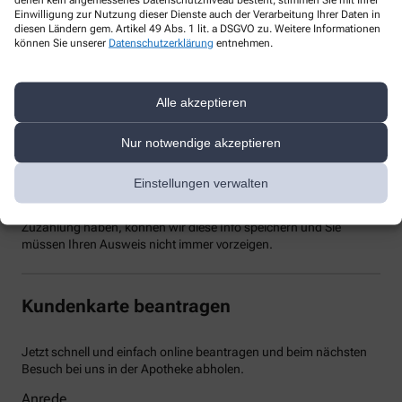
Zuzahlungen erstellen.
Einwilligung zur Nutzung dieser Dienste auch der Verarbeitung Ihrer Daten in
diesen Ländern gem. Artikel 49 Abs. 1 lit. a DSGVO zu. Weitere Informationen
können Sie unserer
Datenschutzerklärung
entnehmen.
Alle akzeptieren
Nur notwendige akzeptieren
Nachweis Ihrer Befreiung
Einstellungen verwalten
Wenn Sie einen Ausweis über die Befreiung der gesetzlichen
Zuzahlung haben, können wir diese Info speichern und Sie
müssen Ihren Ausweis nicht immer vorzeigen.
Kundenkarte beantragen
Jetzt schnell und einfach online beantragen und beim nächsten
Besuch bei uns in der Apotheke abholen.
Anrede